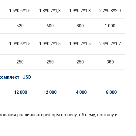
6
1.6*0.6*1.6
1.8*0.7*1,8
1.9*0.7*1.8
2.2*0.8*2.0
520
600
800
1 000
5
1.9*0.6*1.5
1.9*0.7*1.5
1.9*0.7*1.5
2.4*0.7*1.7
250
250
250
380
 комплект,
USD
12
000
1
2
000
1
4
0
00
18
0
00
зования различных преформ по весу, объему, составу и