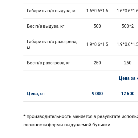
Габариты п/а выдува, м
1.6*0.6*1.6
1.6*0.6*1.
Вес п/а выдува, кг
500
500*2
Габариты п/а разогрева,
1.9*0.6*1.5
1.9*0.6*1.
м
Вес п/а разогрева, кг
250
250
Цена за
Цена, от
9
0
00
12
5
00
* производительность меняется в результате исполь
сложности формы выдуваемой бутылки.