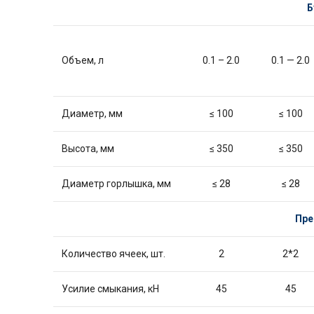
Б
Объем, л
0.1 – 2.0
0.1 — 2.0
Диаметр, мм
≤ 100
≤ 100
Высота, мм
≤ 350
≤ 350
Диаметр горлышка, мм
≤ 28
≤ 28
Пре
Количество ячеек, шт.
2
2*2
Усилие смыкания, кН
45
45