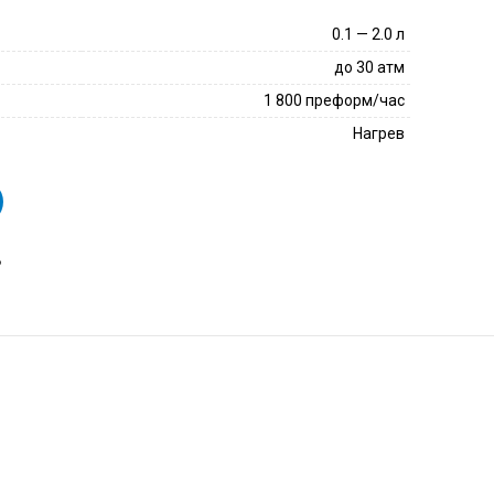
0.1 — 2.0 л
до 30 атм
1 800 преформ/час
Нагрев
ь