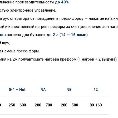
личение производительности
до 40%
.
стью электронное управление,
 рук оператора от попадания в пресс-форму — нажатие на 2 к
й и качественный нагрев преформ за счет увеличения зон нагр
зон
нагрева для бутылок до
2 л
(
14 — 16 ламп
)
,
 шум,
ая смена пресс-форм,
ия на 2м полуавтомате нагрева преформ (1 нагрев + 2 выдува).
8-1 — Hot
9
А
9В
12
0
250
—
600
200 — 700
200 — 500
8
0-1
6
0