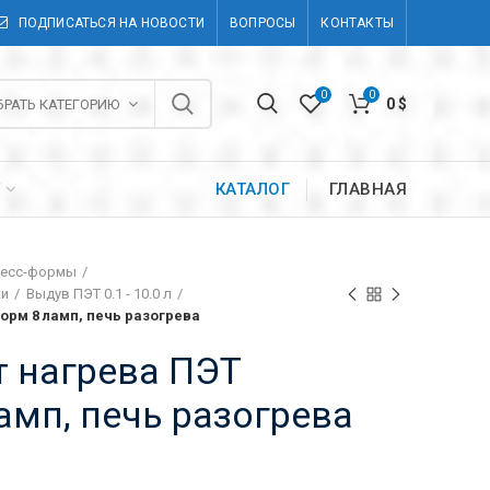
ПОДПИСАТЬСЯ НА НОВОСТИ
ВОПРОСЫ
КОНТАКТЫ
0
0
0
$
БРАТЬ КАТЕГОРИЮ
КАТАЛОГ
ГЛАВНАЯ
Т
ресс-формы
ки
Выдув ПЭТ 0.1 - 10.0 л
орм 8 ламп, печь разогрева
 нагрева ПЭТ
амп, печь разогрева