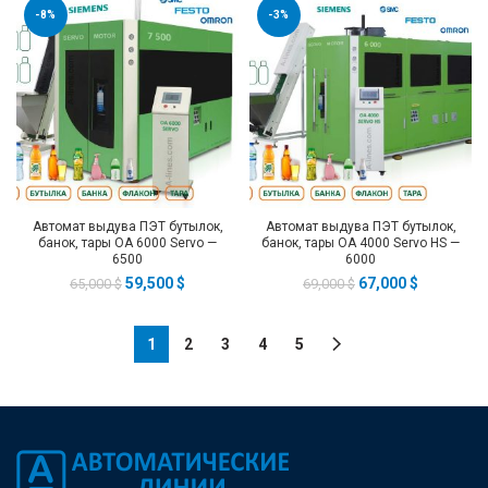
-8%
-3%
Автомат выдува ПЭТ бутылок,
Автомат выдува ПЭТ бутылок,
банок, тары ОА 6000 Servo —
банок, тары ОА 4000 Servo HS —
6500
6000
59,500
$
67,000
$
65,000
$
69,000
$
1
2
3
4
5