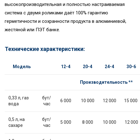
высокопроизводительная и полностью настраиваемая
система с двумя роликами даёт 100% гарантию
герметичности и сохранности продукта в алюминиевой,
жестяной или ПЭТ банке.
Технические характеристики:
Модель
12-4
20-4
24-4
30-6
Производительность **
0,33 л, газ
бут/
6 000
10 000
12 000
15 000
вода
час
0,5 л, на
бут/
5 000
8 000
10 000
12 000
сахаре
час